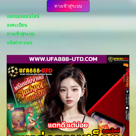
ทางเข้าสู่ระบบ
แทงบอลออนไลน์
ลงทะเบียน
ทางเข้าสู่ระบบ
แจ้งฝาก-ถอน