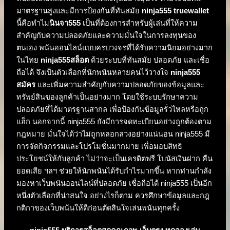
มาตรฐานสูงและมีการป้องกันที่ทันสมัย
ninja555 truewallet
นี้คือทำไม
นินจา555
เป็นที่ต้องการสำหรับผู้เล่นที่ให้ความ
สำคัญกับความปลอดภัยและความมั่นใจในการลงทุนของ
ตนเอง พนันออนไลน์แบบครบวงจรที่ได้รับความนิยมอย่างมาก
ในไทย
ninja555สล็อต
ด้วยระบบที่ทันสมัย ปลอดภัย และเชื่อ
ถือได้ จึงเป็นตัวเลือกที่นักพนันหลายคนไว้วางใจ
ninja555
สมัคร
และเพิ่มความสำคัญกับความปลอดภัยของข้อมูลและ
ทรัพย์สินของลูกค้าเป็นอย่างมาก โดยใช้ระบบรักษาความ
ปลอดภัยที่ได้มาตรฐานสากล เพื่อป้องกันข้อมูลรั่วไหลหรือถูก
แฮ็ก นอกจากนี้ ninja555 ยังมีการจดทะเบียนอย่างถูกต้องตาม
กฎหมาย มั่นใจได้ว่าไม่ถูกหลอกลวงอย่างแน่นอน ninja555 มี
การจัดกิจกรรมและโปรโมชั่นมากมาย เพื่อมอบสิทธิ
ประโยชน์ให้กับลูกค้า ไม่ว่าจะเป็นเครดิตฟรี โบนัสเงินฝาก คืน
ยอดเสีย ฯลฯ ช่วยให้นักพนันได้รับกำไรมากขึ้น หากท่านกำลัง
มองหาเว็บพนันออนไลน์ที่ปลอดภัย เชื่อถือได้ ninja555 เป็นอีก
หนึ่งตัวเลือกที่น่าสนใจ อย่างไรก็ตาม ควรศึกษาข้อมูลและกฎ
กติกาของเว็บพนันให้ดีก่อนตัดสินใจเล่นพนันทุกครั้ง