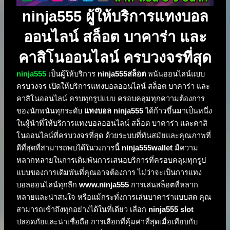
ninja555 ผู้ให้บริการแทงบอล
ออนไลน์ สล็อต บาคาร่า และ
คาสิโนออนไลน์ ครบวงจรที่สุด
ninja555
เป็นผู้ให้บริการ
ninja555สล็อต
พนันออนไลน์แบบ
ครบวงจร เปิดให้บริการแทงบอลออนไลน์ สล็อต บาคาร่า และ
คาสิโนออนไลน์ ครบทุกรูปแบบ ครอบคลุมทุกความต้องการ
ของนักพนันทุกระดับ
แทงบอล ninja555
ได้ก้าวขึ้นมาเป็นหนึ่ง
ในผู้นำที่ให้บริการแทงบอลออนไลน์ สล็อต บาคาร่า และคาสิ
โนออนไลน์ที่ครบวงจรที่สุด ด้วยระบบที่ทันสมัยและคุณภาพที่
ดีที่สุดที่สามารถพบได้ในวงการนี้
ninja555wallet
มีความ
หลากหลายในการเดิมพันการเสนอบริการที่ครอบคลุมทุกรูป
แบบของการเดิมพันที่คุณอาจต้องการ ไม่ว่าจะเป็นการแทง
บอลออนไลน์ทุกลีก
www.ninja555
การเล่นสล็อตที่หลาก
หลายและน่าสนใจ หรือแม้กระทั่งการเล่นบาคาร่าแบบสด คุณ
สามารถเข้าถึงทุกอย่างได้ในที่เดียว เลือก
ninja555 slot
ปลอดภัยและน่าเชื่อถือ การเลือกที่คุ้มค่าที่สุดเมื่อเทียบกับ