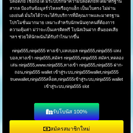
ปลอดภัย เชื่อถือได้ มีระบบรักษาความปลอดภัยที่ได้มาตรฐาน
สากล ป้องกันข้อมูลรั่วไหลหรือถูกแฮ็ก เป็นเว็บตรง ไม่ผ่าน
เอเย่นต์ มั่นใจได้ว่าจะได้รับบริการที่มีคุณภาพและมาตรฐาน
โปรโมชั่นมากมาย เหมาะสำหรับนักพนันทุกคนที่ต้องการ
ความคุ้มค่า ม่ว่าจะเป็นเครดิตฟรี โบนัสเงินฝาก คืนยอดเสีย
ฯลฯ ช่วยให้นักพนันได้รับกำไรมากขึ้น
ninja555,ninja555 ทางเข้า,แทงบอล ninja555,ninja555 แทง
บอล,ทางเข้า ninja555,สมัคร ninja555,ninja555 สมัคร,ทดลอง
เล่น ninja555,www.ninja555,ทางเข้า ninja555,ninja555 ฝาก-
ถอน,ninja555 wallet เข้าสู่ระบบ,ninja555wallet,ninja555
truewallet,ninja555สล็อต,ninja555เข้าสู่ระบบ,ninja555 wallet
เข้าสู่ระบบ,ninja555 slot
รับโบนัส 100%
สมัครสมาชิกใหม่