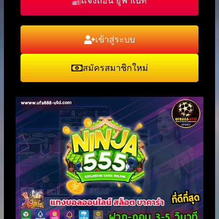
แจ้งถอน ยูฟ่าเบท
เข้าสู่ระบบ
สมัครสมาชิกใหม่