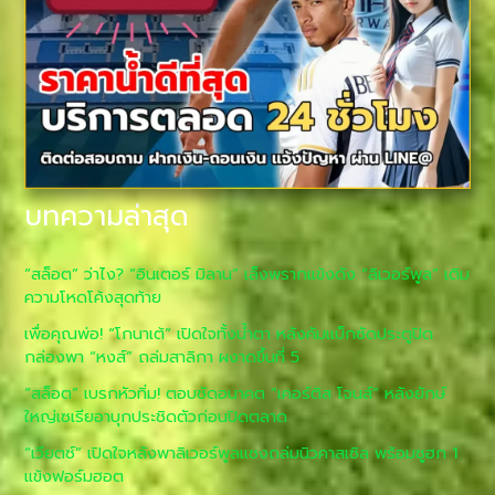
บทความล่าสุด
“สล็อต” ว่าไง? “อินเตอร์ มิลาน” เล็งพรากแข้งดัง “ลิเวอร์พูล” เติม
ความโหดโค้งสุดท้าย
เพื่อคุณพ่อ! “โกนาเต้” เปิดใจทั้งน้ำตา หลังคัมแบ็กซัดประตูปิด
กล่องพา “หงส์” ถล่มสาลิกา ผงาดขึ้นที่ 5
“สล็อต” เบรกหัวทิ่ม! ตอบชัดอนาคต “เคอร์ติส โจนส์” หลังยักษ์
ใหญ่เซเรียอาบุกประชิดตัวก่อนปิดตลาด
“เวียตซ์” เปิดใจหลังพาลิเวอร์พูลแซงถล่มนิวคาสเซิล พร้อมซูฮก 1
แข้งฟอร์มฮอต