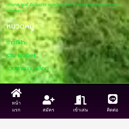
ดักลาส ลุยซ์ คืนรังเก่า! แอสตัน วิลล่า ยืมตัวจากยูเวนตุสแก้วิกฤต
แดนกลาง
หมวดหมู่
ข่าวกีฬา
รวม ufabet
รวมค่ายเกมสล็อต
Copyright © 2026 UFA888UTD | Powered by UFABET เว็บหลัก
พนัน คาสิโน เว็บตรง แทงบอลออนไลน์ ufa888 เว็บยูฟ่า เว็บตรง ยู
หน้า
ฟ่า888 ทางเข้า ufabet สมัครยูฟ่าเบท แทงบอล ยูฟ่า เว็บหลัก.
แรก
สมัคร
เข้าเล่น
ติดต่อ