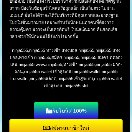
ปลอดภัย เชื่อถือได้ มีระบบรักษาความปลอดภัยที่ได้มาตรฐาน
สากล ป้องกันข้อมูลรั่วไหลหรือถูกแฮ็ก เป็นเว็บตรง ไม่ผ่าน
เอเย่นต์ มั่นใจได้ว่าจะได้รับบริการที่มีคุณภาพและมาตรฐาน
โปรโมชั่นมากมาย เหมาะสำหรับนักพนันทุกคนที่ต้องการ
ความคุ้มค่า ม่ว่าจะเป็นเครดิตฟรี โบนัสเงินฝาก คืนยอดเสีย
ฯลฯ ช่วยให้นักพนันได้รับกำไรมากขึ้น
ninja555,ninja555 ทางเข้า,แทงบอล ninja555,ninja555 แทง
บอล,ทางเข้า ninja555,สมัคร ninja555,ninja555 สมัคร,ทดลอง
เล่น ninja555,www.ninja555,ทางเข้า ninja555,ninja555 ฝาก-
ถอน,ninja555 wallet เข้าสู่ระบบ,ninja555wallet,ninja555
truewallet,ninja555สล็อต,ninja555เข้าสู่ระบบ,ninja555 wallet
เข้าสู่ระบบ,ninja555 slot
รับโบนัส 100%
สมัครสมาชิกใหม่