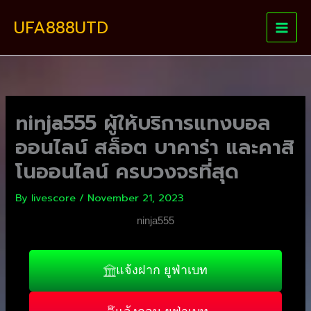
Skip
UFA888UTD
to
content
ninja555 ผู้ให้บริการแทงบอล
ออนไลน์ สล็อต บาคาร่า และคาสิ
โนออนไลน์ ครบวงจรที่สุด
By
livescore
/
November 21, 2023
ninja555
แจ้งฝาก ยูฟ่าเบท