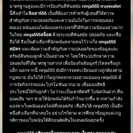
มาตรฐานสูงและมีการป้องกันที่ทันสมัย
ninja555 truewallet
นี้คือทำไม
นินจา555
เป็นที่ต้องการสำหรับผู้เล่นที่ให้ความ
สำคัญกับความปลอดภัยและความมั่นใจในการลงทุนของ
ตนเอง พนันออนไลน์แบบครบวงจรที่ได้รับความนิยมอย่างมาก
ในไทย
ninja555สล็อต
ด้วยระบบที่ทันสมัย ปลอดภัย และเชื่อ
ถือได้ จึงเป็นตัวเลือกที่นักพนันหลายคนไว้วางใจ
ninja555
สมัคร
และเพิ่มความสำคัญกับความปลอดภัยของข้อมูลและ
ทรัพย์สินของลูกค้าเป็นอย่างมาก โดยใช้ระบบรักษาความ
ปลอดภัยที่ได้มาตรฐานสากล เพื่อป้องกันข้อมูลรั่วไหลหรือถูก
แฮ็ก นอกจากนี้ ninja555 ยังมีการจดทะเบียนอย่างถูกต้องตาม
กฎหมาย มั่นใจได้ว่าไม่ถูกหลอกลวงอย่างแน่นอน ninja555 มี
การจัดกิจกรรมและโปรโมชั่นมากมาย เพื่อมอบสิทธิ
ประโยชน์ให้กับลูกค้า ไม่ว่าจะเป็นเครดิตฟรี โบนัสเงินฝาก คืน
ยอดเสีย ฯลฯ ช่วยให้นักพนันได้รับกำไรมากขึ้น หากท่านกำลัง
มองหาเว็บพนันออนไลน์ที่ปลอดภัย เชื่อถือได้ ninja555 เป็นอีก
หนึ่งตัวเลือกที่น่าสนใจ อย่างไรก็ตาม ควรศึกษาข้อมูลและกฎ
กติกาของเว็บพนันให้ดีก่อนตัดสินใจเล่นพนันทุกครั้ง