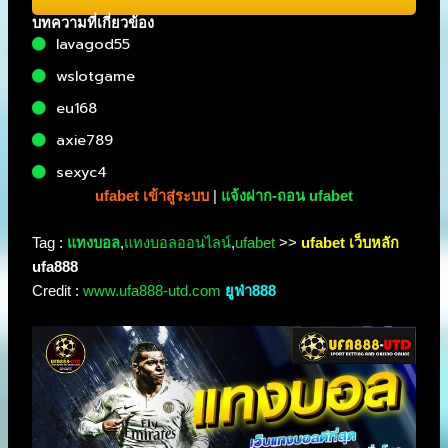
บทความที่เกี่ยวข้อง
lavagod55
wslotgame
eu168
axie789
sexyc4
ufabet เข้าสู่ระบบ
|
แจ้งฝาก-ถอน ufabet
Tag :
แทงบอล
,
แทงบอลออนไลน์
,
ufabet
>>
ufabet เว็บหลัก
ufa888
Credit :
www.ufa888-utd.com
ยูฟ่า888