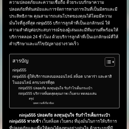
ความปลอดภัยและความเชื่อถือ ด้วยระบบรักษาความ
ปลอดภัยที่ทันสมัยและการจัดการทางการเงินที่เป็นมิตรและมี
ประสิทธิภาพ คุณสามารถเล่นโปรดของคุณได้โดยมีความ
มั่นใจที่สูงที่สุด ninja555 บริการลูกค้าที่เป็นเอกลักษณ์ ให้
ความสำคัญต่อประสบการณ์ของผู้เล่นและมีทีมงานที่พร้อมให้
บริการตลอด 24 ชั่วโมง ด้วยบริการลูกค้าที่เป็นเอกลักษณ์ที่ให้
คำปรึกษาและแก้ไขปัญหาอย่างรวดเร็ว
สารบัญ
ninja555
ninja555 ผู้ให้บริการแทงบอลออนไลน์ สล็อต บาคาร่า และคาสิ
โนออนไลน์ ครบวงจรที่สุด
ninja555 ปลอดภัย ลงทุนอุ่นใจ รับกำไรเต็มกระเป๋า
ninja555 บริการสล็อตสุดคุณภาพ เว็บตรง ทดลองเล่น
สรุป
บทความที่เกี่ยวข้อง
ninja555 ปลอดภัย ลงทุนอุ่นใจ รับกำไรเต็มกระเป๋า
ninja555 ทางเข้า
เว็บสล็อต เว็บตรง ที่มุ่งมั่นในการให้บริการ
ที่ปลอดภัยและเพื่อให้คุณได้ลงทุนอย่างอุ่นใจ ด้วยระบบที่มี