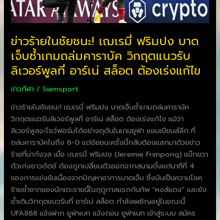
ปง
บาด
เจ็บ
ข่าวร้ายในชัยชนะ! เฌเรมี่ ฟริมปง บาด
ซ้ำ
เจ็บซ้ำเกมถล่มคาราบัค วิกฤตแนวรับ
เกม
ลิเวอร์พูลที่ อาร์เน่ สล็อต ต้องเร่งแก้ไข
ถล่ม
คา
ข่าวกีฬา
/
Siamsport
ราบั
ค
ข่าวร้ายในชัยชนะ! เฌเรมี่ ฟริมปง บาดเจ็บซ้ำเกมถล่มคาราบัค
วิกฤต
วิกฤตแนวรับลิเวอร์พูลที่ อาร์เน่ สล็อต ต้องเร่งแก้ไข แม้ว่า
แนว
ลิเวอร์พูลจะโชว์ฟอร์มได้อย่างดุดันในเกมยูฟ่า แชมเปียนส์ลีก ที่
รับ
ถล่มคาราบัคไปถึง 6-0 แต่ชัยชนะครั้งนี้กลับต้องแลกมาด้วยข่าว
ลิเวอร์พูล
ร้ายที่น่ากังวล เมื่อ เฌเรมี่ ฟริมปง (Jeremie Frimpong) แบ็กขวา
ที่
ตัวเก่งชาวดัตช์ ต้องถูกเปลี่ยนตัวออกจากสนามตั้งแต่นาทีที่ 4
อาร์เน่
ของการแข่งขันเนื่องจากปัญหาอาการบาดเจ็บ ซึ่งนับเป็นความโชค
สล็อต
ร้ายซ้ำซากของนักเตะรายนี้ในฤดูกาลแรกกับทัพ “หงส์แดง” และยัง
ต้อง
ซ้ำเติมวิกฤตแนวรับที่ อาร์เน่ สล็อต กำลังเผชิญอยู่ในขณะนี้
เร่ง
UFA888 แจ้งฝาก ยูฟ่าเบท แจ้งถอน ยูฟ่าเบท เข้าสู่ระบบ สมัคร