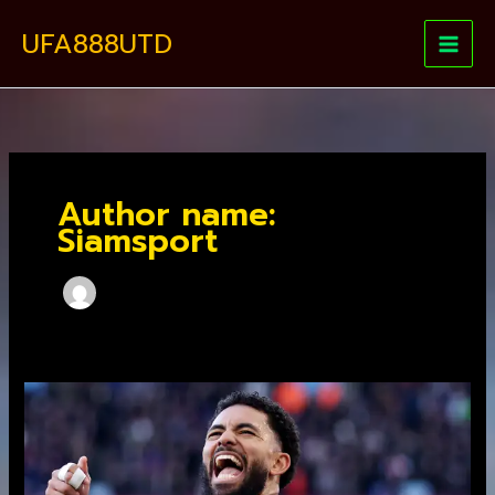
Skip
UFA888UTD
to
content
Author name:
Siamsport
ดักลาส
ลุย
ซ์
คืน