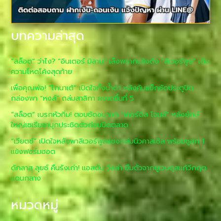
บทความล่าสุด
“สล็อต” ว่าไง? “อินเตอร์ มิลาน” เล็งพรากแข้งดัง “ลิเวอร์พูล” เติม
ความโหดโค้งสุดท้าย
เพื่อคุณพ่อ! “โกนาเต้” เปิดใจทั้งน้ำตา หลังคัมแบ็กซัดประตูปิด
กล่องพา “หงส์” ถล่มสาลิกา ผงาดขึ้นที่ 5
“สล็อต” เบรกหัวทิ่ม! ตอบชัดอนาคต “เคอร์ติส โจนส์” หลังยักษ์
ใหญ่เซเรียอาบุกประชิดตัวก่อนปิดตลาด
“เวียตซ์” เปิดใจหลังพาลิเวอร์พูลแซงถล่มนิวคาสเซิล พร้อมซูฮก 1
แข้งฟอร์มฮอต
ดักลาส ลุยซ์ คืนรังเก่า! แอสตัน วิลล่า ยืมตัวจากยูเวนตุสแก้วิกฤต
แดนกลาง
หมวดหมู่