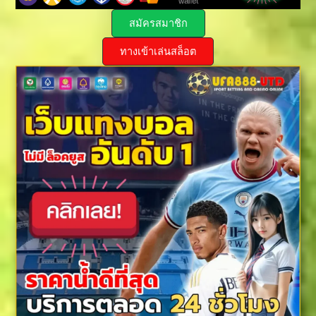
สมัครสมาชิก
ทางเข้าเล่นสล็อต