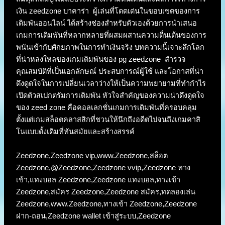
เงิน zeedzone บาคาร่า ผู้เล่นที่โดดเด่นในขอบเขตของการ
เดิมพันออนไลน์ ได้สร้างช่องสำหรับตัวเองด้วยการนำเสนอ
เกมการเดิมพันที่หลากหลายที่ผสมผสานความตื่นเต้นของการ
พนันเข้ากับศักยภาพในการทำเงินจริง บทความนี้เจาะลึกโลก
ที่น่าหลงใหลของเกมเดิมพันของ pg zeedzone สำรวจ
คุณสมบัติที่เป็นเอกลักษณ์ ประสบการณ์ผู้ใช้ และโอกาสที่น่า
ดึงดูดใจในการเปลี่ยนเวลาว่างให้เป็นความพยายามที่ทำกำไร
เปิดตัวสเปกตรัมการเดิมพัน หัวใจสำคัญของความน่าดึงดูดใจ
ของ zeed zone คือคอลเลกชั่นเกมการเดิมพันที่ครอบคลุม
ตั้งแต่เกมสล็อตคลาสสิกที่ชวนให้นึกถึงอดีตไปจนถึงเกมคาสิ
โนแบบดั้งเดิมที่ทันสมัยและสร้างสรรค์
Zeedzone,Zeedzone vip,www.Zeedzone,สล็อต
Zeedzone,@Zeedzone,Zeedzone vvip,Zeedzone ทาง
เข้า,แทงบอล Zeedzone,Zeedzone แทงบอล,ทางเข้า
Zeedzone,สมัคร Zeedzone,Zeedzone สมัคร,ทดลองเล่น
Zeedzone,www.Zeedzone,ทางเข้า Zeedzone,Zeedzone
ฝาก-ถอน,Zeedzone wallet เข้าสู่ระบบ,Zeedzone