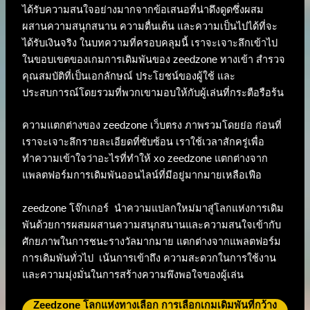
ได้รับความสนใจอย่างมากจากข้อเสนอที่น่าดึงดูดซึ่งผสม
ผสานความสนุกสนาน ความตื่นเต้น และความเป็นไปได้ที่จะ
ได้รับเงินจริง ในบทความที่ครอบคลุมนี้ เราจะเจาะลึกเข้าไป
ในขอบเขตของเกมการเดิมพันของ zeedzone ทางเข้า สำรวจ
คุณสมบัติที่เป็นเอกลักษณ์ ประโยชน์ของผู้ใช้ และ
ประสบการณ์โดยรวมที่พวกเขามอบให้กับผู้เล่นที่กระตือรือร้น
ความแตกต่างของ zeedzone เว็บตรง ภาพรวมโดยย่อ ก่อนที่
เราจะเจาะลึกรายละเอียดที่ซับซ้อน เราใช้เวลาสักครู่เพื่อ
ทำความเข้าใจว่าอะไรที่ทำให้ xo zeedzone แตกต่างจาก
แพลตฟอร์มการเดิมพันออนไลน์ที่มีอยู่มากมายเหลือเฟือ
zeedzone โจ๊กเกอร์ นำความแปลกใหม่มาสู่โลกแห่งการเดิม
พันด้วยการผสมผสานความสนุกสนานและความสนใจเข้ากับ
ศักยภาพในการชนะรางวัลมากมาย แตกต่างจากแพลตฟอร์ม
การเดิมพันทั่วไป เน้นการเข้าถึง ความสะดวกในการใช้งาน
และความมุ่งมั่นในการสร้างความพึงพอใจของผู้เล่น
Zeedzone โลกแห่งทางเลือก การเลือกเกมเดิมพันที่กว้าง