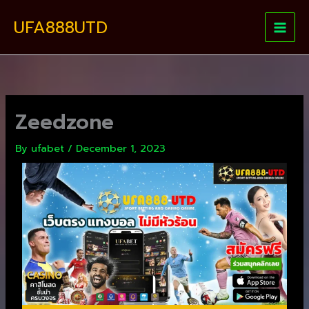
Skip
UFA888UTD
to
content
Zeedzone
By
ufabet
/
December 1, 2023