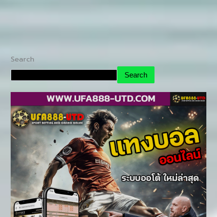
Search
Search