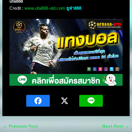
ufa888
Credit :
www.ufa888-utd.com
ยูฟ่า888
←
Previous Post
Next Post
→