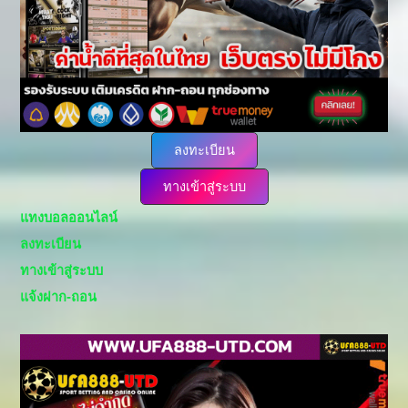
ลงทะเบียน
ทางเข้าสู่ระบบ
แทงบอลออนไลน์
ลงทะเบียน
ทางเข้าสู่ระบบ
แจ้งฝาก-ถอน