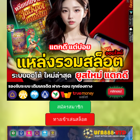
สมัครสมาชิก
ทางเข้าเล่นสล็อต