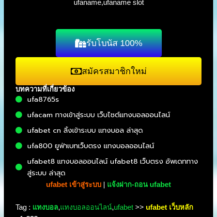
ufaname,ufaname slot
รับโบนัส 100%
สมัครสมาชิกใหม่
บทความที่เกี่ยวข้อง
ufa8765s
ufacam ทางเข้าสู่ระบบ เว็บไซต์แทงบอลออนไลน์
ufabet cn ลิ้งเข้าระบบ แทงบอล ล่าสุด
ufa800 ยูฟ่าเบทเว็บตรง แทงบอลออนไลน์
ufabet8 แทงบอลออนไลน์ ufabet8 เว็บตรง อัพเดททาง
สู่ระบบ ล่าสุด
ufabet เข้าสู่ระบบ
|
แจ้งฝาก-ถอน ufabet
Tag :
แทงบอล
,
แทงบอลออนไลน์
,
ufabet
>>
ufabet เว็บหลัก