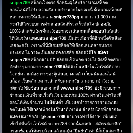
sniper789
สล็อตเว็บตรง อีกหนึ่งผู้ให้บริการเกมสล็อต
ออนไลน์ที่ได้รับความนิยมอย่างมากในขณะนี้ ด้วยเกมสล็อตที่
หลากหลายให้เลือกเล่น
sniper789pg
มากกว่า 1,000 เกม
รวมไปถึงระบบการฝากถอนเงินที่รวดเร็วทันใจ ปลอดภัย
100% สำหรับใครที่สนใจอยากจะเล่นเกมสล็อตออนไลน์แล้ว
ได้เงินจริง
แทงบอล sniper789
เป็นตัวเลือกที่ดีอีกหนึ่งตัวเลือก
เลยล่ะครับ เพราะที่นี่มีเกมสล็อตให้เลือกเล่นหลากหลาย
ประเภท ไม่ว่าจะเป็นสล็อตคลาสสิก สล็อตวิดีโอ
สมัคร
sniper789
สล็อตสามมิติ สล็อตแจ็คพอต รวมไปถึงสล็อตค่าย
ดังต่างๆ มากมาย
sniper789สล็อต
เป็นหนึ่งในเว็บไซต์ที่ตอบ
โจทย์ความต้องการของผู้เล่นอย่างลงตัว เว็บพนันออนไลน์
สล็อต เว็บหลัก เหมาะสำหรับคนทุกวัย เล่นง่าย เข้าใจง่าย
กติกาไม่ซับซ้อน นอกจากนี้
www.sniper789
ยังมีระบบการ
ฝากถอนเงินที่รวดเร็วทันใจ ปลอดภัย 100% ฝากเงินเท่าไหร่ก็
ถอนได้เต็มจำนวน ไม่มีขั้นต่ำ เพียงแค่ทำรายการผ่านระบบ
อัตโนมัติ ใช้เวลาเพียงไม่กี่วินาทีเท่านั้น สำหรับใครที่อยากจะ
สมัครสมาชิกกับ
@sniper789
สามารถทำได้ง่ายๆ เพียงแค่
เข้าไปที่หน้าเว็บไซต์ sniper789 จากนั้นกดปุ่ม “สมัครสมาชิก”
กรอกข้อมูลให้ครบถ้วน แล้วกดปุ่ม “ยืนยัน” เท่านี้ก็เป็นสมาชิก