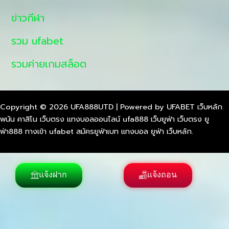
ข่าวกีฬา
รวม ufabet
รวมค่ายเกมสล็อต
Copyright © 2026 UFA888UTD | Powered by UFABET เว็บหลัก
พนัน คาสิโน เว็บตรง แทงบอลออนไลน์ ufa888 เว็บยูฟ่า เว็บตรง ยู
ฟ่า888 ทางเข้า ufabet สมัครยูฟ่าเบท แทงบอล ยูฟ่า เว็บหลัก.
แจ้งฝาก
แจ้งถอน