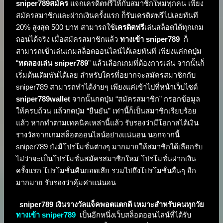
sniper789สมัคร
แจกเครดิตฟรีให้กับสมาชิกใหม่ทุกคน เพียง
สมัครสมาชิกและฝากเงินครั้งแรก ก็รับเครดิตฟรีไปเลยทันที
20% สูงสุด 500 บาท สามารถใช้
เครดิตฟรี
เล่นสล็อตได้ทุกเกม
ถอนได้จริง เมื่อสมัครสมาชิกแล้ว
ทางเข้า sniper789
ก็
สามารถเข้าเล่นเกมสล็อตออนไลน์ได้เลยทันที เพียงแค่กดปุ่ม
“
ทดลองเล่น sniper789
” แล้วเลือกเกมที่ต้องการเล่น จากนั้นก็
เริ่มต้นเดิมพันได้เลย สำหรับใครที่อยากจะสมัครสมาชิกกับ
sniper789 สามารถทำได้ง่ายๆ เพียงแค่เข้าไปที่หน้าเว็บไซต์
sniper789wallet
จากนั้นกดปุ่ม “สมัครสมาชิก” กรอกข้อมูล
ให้ครบถ้วน แล้วกดปุ่ม “ยืนยัน” เท่านี้ก็เป็นสมาชิกเรียบร้อย
แล้ว หากทำตามเทคนิคเหล่านี้แล้ว รับรองว่ามีโอกาสได้เงิน
รางวัลจากเกมสล็อตออนไลน์อย่างแน่นอน นอกจากนี้
sniper789 ยังมีโปรโมชั่นต่างๆ มากมายให้สมาชิกได้เลือกรับ
ไม่ว่าจะเป็นโปรโมชั่นสมัครสมาชิกใหม่ โปรโมชั่นฝากเงิน
ครั้งแรก โปรโมชั่นคืนยอดเสีย รวมไปถึงโปรโมชั่นอื่นๆ อีก
มากมาย รับรองว่าคุ้มค่าแน่นอน
sniper789 เงินรางวัลแจ็คพอตแตกดี เหมาะสำหรับคนทุกวัย
ทางเข้า sniper789
เป็นอีกหนึ่งเว็บสล็อตออนไลน์ที่ได้รับ