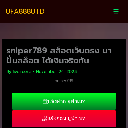
Skip
UFA888UTD
to
content
sniper789 สล็อตเว็บตรง มา
ปั่นสล็อต ได้เงินจริงกัน
By
livescore
/
November 24, 2023
sniper789
แจ้งฝาก ยูฟ่าเบท
แจ้งถอน ยูฟ่าเบท