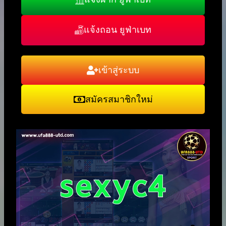
แจ้งถอน ยูฟ่าเบท
เข้าสู่ระบบ
สมัครสมาชิกใหม่