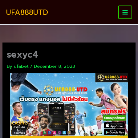
Skip
UFA888UTD
to
content
sexyc4
By
ufabet
/
December 8, 2023