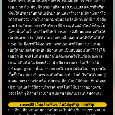
หลายประเภทเดิมพันทำเงินกำไรได้ตลอดชีพ กำไรบอกเลยว่า
เยอะมาก ถึงแม้จะมีหลายเว็บก็ตาม ROSEE88 แต่เราก็พร้อม
ที่จะให้บริการกับทุกคนเข้ามาเล่นและสร้างรายได้ทำเงินกำไร
ได้อย่างทั่วถึง เราเว็บรวมเกมพนันออนไลน์ทุกชนิดที่น่าเชื่อถือ
มาพร้อมกับระบบการให้บริการที่มีความทันสมัยใหม่ ก็ต้องเว็บ
นี้เท่านั้นเป็นเว็บคาสิโนที่ให้บริการอย่างดีเยี่ยมและเกมเปิดให้
เดิมพันมากกว่า 1,000 เกมรวมกับสล็อตออนไลน์ที่มีเปิดให้ได้
ลงทุนกัน ซึ่งเราก็ได้พัฒนามาจากบ่อนคาสิโนต่างประเทศมา
เปิดให้กับนัดเดิมพันเป็นเลือกเล่นกันเป็นแบบออนไลน์ ไว้ใจได้
เลยว่าเป็นคาสิโนที่น่าเชื่อถือไม่ต้องกังวลใจในเรื่องของการ
เข้ามาเดิมพัน ไม่ต้องกลัวว่าน่าเบื่อ เพราะเราให้บริการได้
อย่างถูกกฎหมายนั่นเอง บอกเลยใครมาเล่นติดใจมากๆ เล่นไม่
อั้นทั้งวัน สมัครเข้ามาร่วมเดิมพันและทำเงินกำไรกันได้เลยอยู่
ตลอดเวลา เราพร้อมที่จะเป็นทางเลือกใหม่ให้กับนักเดิมพันแต่
เข้ามาเล่นแล้วรู้สึกว่าบริการดี คาสิโนที่ให้บริการอย่างครบ
วงจรใคร ๆ ก็สามารถเข้ามาเป็นสมาชิกกับเราได้ สมัครเลย
rosee88 เว็บสล็อตที่แจกโบนัสสูงที่สุด บ่อยที่สุด
การที่จะเลือกเล่นเกมการพนันออนไลน์กับเว็บเรา เราบอกเลย