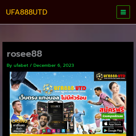
Skip
UFA888UTD
to
content
rosee88
By
ufabet
/
December 6, 2023