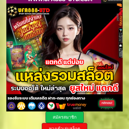
สมัครสมาชิก
ทางเข้าเล่นสล็อต