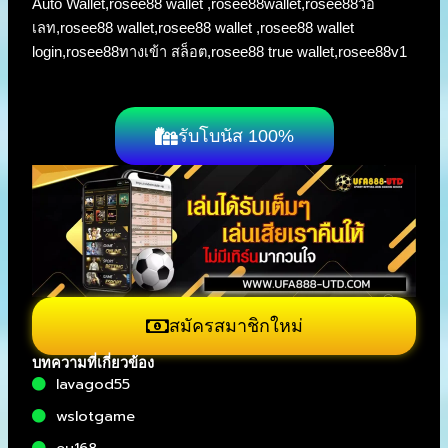
Auto Wallet,rosee88 wallet ,rosee88wallet,rosee88วอ
เลท,rosee88 wallet,rosee88 wallet ,rosee88 wallet
login,rosee88ทางเข้า สล็อต,rosee88 true wallet,rosee88v1
รับโบนัส 100%
สมัครสมาชิกใหม่
บทความที่เกี่ยวข้อง
lavagod55
wslotgame
eu168