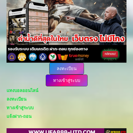
ลงทะเบียน
ทางเข้าสู่ระบบ
แทงบอลออนไลน์
ลงทะเบียน
ทางเข้าสู่ระบบ
แจ้งฝาก-ถอน