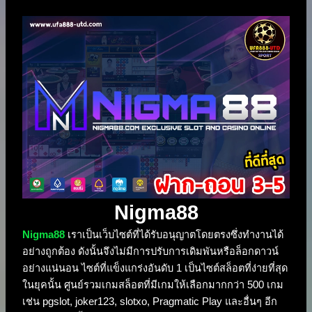
Nigma88
Nigma88
เราเป็นเว็บไซต์ที่ได้รับอนุญาตโดยตรงซึ่งทำงานได้
อย่างถูกต้อง ดังนั้นจึงไม่มีการปรับการเดิมพันหรือล็อกดาวน์
อย่างแน่นอน ไซต์ที่แข็งแกร่งอันดับ 1 เป็นไซต์สล็อตที่ง่ายที่สุด
ในยุคนั้น ศูนย์รวมเกมสล็อตที่มีเกมให้เลือกมากกว่า 500 เกม
เช่น pgslot, joker123, slotxo, Pragmatic Play และอื่นๆ อีก