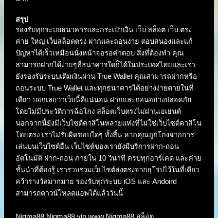
สรุป
รองรับทุกระบบธนาคารและกระเป๋าเงิน เว็บ สล็อต เว็บ ตรง
ค่าย ใหญ่ เว็บสล็อตตรง ฝากและถอนง่าย ตอบสนองและแก้
ปัญหาได้เร็วเหมือนนั่งหน้าจอรอคำตอบ สิ่งที่ต้องทำ คุณ
สามารถฝากได้ง่ายๆที่ธนาคารใดก็ได้ในประเทศไทยและเรา
ยังรองรับระบบเติมเงินผ่าน True Wallet คุณสามารถฝากหรือ
ถอนระบบ True Wallet และทุกธนาคารได้อย่างง่ายดายในที่
เดียว บอกเลยว่าเว็บนี้ดีแน่นอน ฝากและถอนอย่างปลอดภัย
โดยไม่มีประวัติการฉ้อโกง สล็อตเว็บตรงไม่ผ่านเอเย่นต์
นอกจากนี้ยังมีเว็บไซต์คาสิโนหลายแห่งที่ไม่ใช่เว็บไซต์คาสิโน
โดยตรง เราไม่รับผิดชอบใดๆ ทั้งสิ้น หากคุณถูกโกงจากการ
เล่นบนเว็บไซต์อื่น เว็บไซต์ของเรายังมีบริการฝาก-ถอน
อัตโนมัติ ฝาก-ถอน ภายใน 10 วินาที ครบทุกอาร์เคด และค่าย
ชั้นนำที่ต้องรู้ เรารวบรวมเว็บไซต์ส่งตรงจากยุโรปไว้ในที่เดียว
คว้ารางวัลมากมาย รองรับทุกระบบ iOS และ Andoird
สามารถดาวน์โหลดแอพได้แล้ววันนี้
Nigma88,Nigma88 vip,www.Nigma88,สล็อต