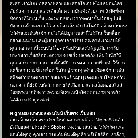
สูงสุด เรามีเกมที่หลากหลายและสตูดิโอเกมที่ไม่เหมือนใคร
สัมผัสความสนุกและเติมเต็มความบันเทิงด้วยภาพ 3 มิติที่คม
ชัดกว่าที่ใดบนเว็บ และระบบของเราก็พัฒนาขึ้นเรื่อยๆ ไม่มี
ปัญหา แม้จะลงเกมไว้ เกมก็จะเด้งกลับอัตโนมัติ สล็อต เว็บตรง
ไม่ผ่านเอเย่นต์ เข้าเกมไม่ได้ปัญหาเหล่านี้ไม่มีในเว็บสล็อต
อย่างแน่นอน และผู้เล่นทุกคนควรได้รับคุณค่าที่เรามอบให้
คุณ นอกจากนี้ระบบไม่ล็อคหรือปรับและไม่สูญเสีย เรารับ
ประกันว่าเว็บสล็อตแตกง่าย จ่ายเร็ว ปลอดภัย เพิ่มโบนัสให้
คุณ แคร็กง่าย นอกจากนี้ยังมีกิจกรรมมากมายที่จะทำให้การ
แคร็กเกมง่ายขึ้น สล็อตเว็บใหญ่ รวมทุกค่าย เพียงเข้ามาเล่น
สล็อตเว็บตรงของเรา รับเพชรฟรี หมุนรูเล็ตและรับโชคทุกวัน
นอกจากนี้ยังมีโบนัสมากมายให้เลือก มาเล่นสล็อตออนไลน์
โดยตรงหากต้องการความพิเศษเหนือใคร ถอนง่าย พักจริง
ไม่มีการปรับยูสเซอร์
Nigma88 แทงบอลออนไลน์ เว็บตรง เว็บหลัก
เว็บ สล็อต เว็บ ตรง ค่าย ใหญ่ นอกจากสล็อต Nigma88 แล้ว
ยังมีบอลค่ายดังอย่าง Sbobet แทงง่าย เล่นง่าย ไม่จำกัด และ
แทงได้ทุกคู่ คุณสามารถเดิมพันได้ทุกลีก พรีเมียร์ลีก, ลาลีกา,