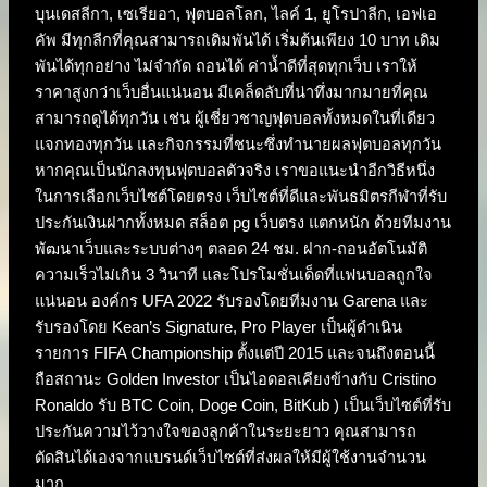
บุนเดสลีกา, เซเรียอา, ฟุตบอลโลก, ไลค์ 1, ยูโรปาลีก, เอฟเอ
คัพ มีทุกลีกที่คุณสามารถเดิมพันได้ เริ่มต้นเพียง 10 บาท เดิม
พันได้ทุกอย่าง ไม่จำกัด ถอนได้ ค่าน้ำดีที่สุดทุกเว็บ เราให้
ราคาสูงกว่าเว็บอื่นแน่นอน มีเคล็ดลับที่น่าทึ่งมากมายที่คุณ
สามารถดูได้ทุกวัน เช่น ผู้เชี่ยวชาญฟุตบอลทั้งหมดในที่เดียว
แจกทองทุกวัน และกิจกรรมที่ชนะซึ่งทำนายผลฟุตบอลทุกวัน
หากคุณเป็นนักลงทุนฟุตบอลตัวจริง เราขอแนะนำอีกวิธีหนึ่ง
ในการเลือกเว็บไซต์โดยตรง เว็บไซต์ที่ดีและพันธมิตรกีฬาที่รับ
ประกันเงินฝากทั้งหมด สล็อต pg เว็บตรง แตกหนัก ด้วยทีมงาน
พัฒนาเว็บและระบบต่างๆ ตลอด 24 ชม. ฝาก-ถอนอัตโนมัติ
ความเร็วไม่เกิน 3 วินาที และโปรโมชั่นเด็ดที่แฟนบอลถูกใจ
แน่นอน องค์กร UFA 2022 รับรองโดยทีมงาน Garena และ
รับรองโดย Kean’s Signature, Pro Player เป็นผู้ดำเนิน
รายการ FIFA Championship ตั้งแต่ปี 2015 และจนถึงตอนนี้
ถือสถานะ Golden Investor เป็นไอดอลเคียงข้างกับ Cristino
Ronaldo รับ BTC Coin, Doge Coin, BitKub ) เป็นเว็บไซต์ที่รับ
ประกันความไว้วางใจของลูกค้าในระยะยาว คุณสามารถ
ตัดสินได้เองจากแบรนด์เว็บไซต์ที่ส่งผลให้มีผู้ใช้งานจำนวน
มาก