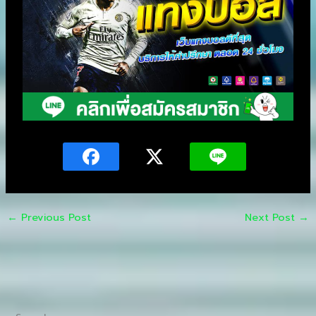
←
Previous Post
Next Post
→