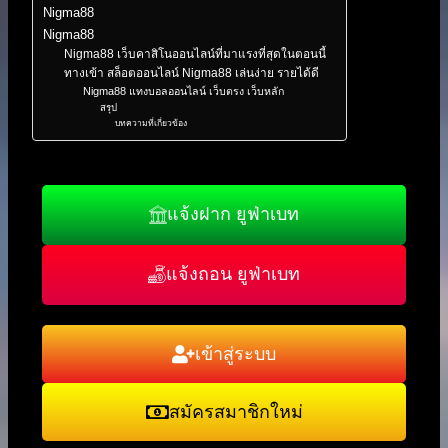
Nigma88
Nigma88
Nigma88 เว็บคาสิโนออนไลน์ที่มาแรงที่สุดในตอนนี้
ทางเข้า สล็อตออนไลน์ Nigma88 เล่นง่าย รายได้ดี
Nigma88 แทงบอลออนไลน์ เว็บตรง เว็บหลัก
สรุป
บทความที่เกี่ยวข้อง
แจ้งฝาก ยูฟ่าเบท
แจ้งถอน ยูฟ่าเบท
เข้าสู่ระบบ
สมัครสมาชิกใหม่