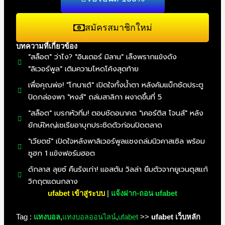
สมัครสมาชิกใหม่
บทความที่เกี่ยวข้อง
"สล็อต" ว่าไง? "อินเตอร์ มิลาน" เล็งพรากแข้งดัง
"ลิเวอร์พูล" เติมความโหดโค้งสุดท้าย
เพื่อคุณพ่อ! "โกนาเต้" เปิดใจทั้งน้ำตา หลังคัมแบ็กซัดประตู
ปิดกล่องพา "หงส์" ถล่มสาลิกา ผงาดขึ้นที่ 5
"สล็อต" เบรกหัวทิ่ม! ตอบชัดอนาคต "เคอร์ติส โจนส์" หลัง
ยักษ์ใหญ่เซเรียอาบุกประชิดตัวก่อนปิดตลาด
"เวียตซ์" เปิดใจหลังพาลิเวอร์พูลแซงถล่มนิวคาสเซิล พร้อม
ซูฮก 1 แข้งฟอร์มฮอต
ดักลาส ลุยซ์ คืนรังเก่า! แอสตัน วิลล่า ยืมตัวจากยูเวนตุสแก้
วิกฤตแดนกลาง
ufabet เข้าสู่ระบบ
|
แจ้งฝาก-ถอน ufabet
Tag :
แทงบอล
,
แทงบอลออนไลน์
,
ufabet
>>
ufabet เว็บหลัก