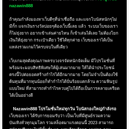
nazawin888
ถ้าคุณกำลังมองหาเว็บดีๆที่น่าเชื่อถือ และแจกโบนัสหนักๆไม่
มีกั้ก แจกเงินรางวัลบ่อยๆต้องเว็บนี้เลย แล้ว ระบบเว็บของเรา
ก็ไม่ยุ่งยาก อยากเข้าเล่นค่ายไหน ก็เข้าเล่นได้เลย ไม่ต้องโยก
เงินให้ยุ่งยาก กระเป๋าเดียว ใช้ได้ทุกค่าย เว็บของเราได้เป็น
แหล่งรวมเกมไว้ครบจบในที่เดียว
เว็บเกมสุดดังคุณภาพครบวงจรจัดหนักจัดเต็ม มีโปรโมชั่นที่
พร้อมจะมอบสิทธิพิเศษให้ผู้เล่นมากมาย ให้ได้นำประโยชน์
ตรงนี้ไปต่อยอดสร้างกำไรได้อีกมากมาย โดยไม่จำเป็นต้องใช้
ต้นทุนที่มากทุนน้อยก็ทำกำไรได้ปั่นร้อยแตกล้าน ความฟินรูป
แบบใหม่ ที่สามารถทำกำไรควบคู่ไปได้ถือเป็นการคลายเครียด
ได้เป็นอย่างดี
Nazawin888
โปรโมชั่นใหม่ทุกวัน โบนัสกองใหญ่กำลังรอ
เว็บของเรา ได้รับการยอมรับว่า เป็นเว็บที่มีศูนย์รวมความ
บันเทิงทั่วทุกมุมโลก รวมสล็อตมาแรงตอนนี้ 2023 สามารถ