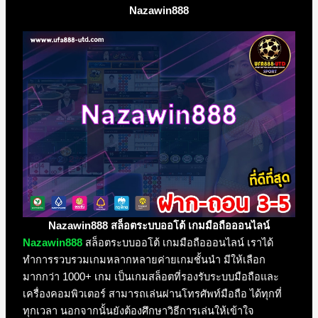
Nazawin888
Nazawin888
สล็อตระบบออโต้ เกมมือถือออนไลน์
Nazawin888
สล็อตระบบออโต้ เกมมือถือออนไลน์ เราได้
ทำการรวบรวมเกมหลากหลายค่ายเกมชั้นนำ มีให้เลือก
มากกว่า 1000+ เกม เป็นเกมสล็อตที่รองรับระบบมือถือและ
เครื่องคอมพิวเตอร์ สามารถเล่นผ่านโทรศัพท์มือถือ ได้ทุกที่
ทุกเวลา นอกจากนั้นยังต้องศึกษาวิธีการเล่นให้เข้าใจ