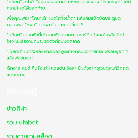
“สล็อต” ว่าไง? “อินเตอร์ มิลาน” เล็งพรากแข้งดัง “ลิเวอร์พูล” เติม
ความโหดโค้งสุดท้าย
เพื่อคุณพ่อ! “โกนาเต้” เปิดใจทั้งน้ำตา หลังคัมแบ็กซัดประตูปิด
กล่องพา “หงส์” ถล่มสาลิกา ผงาดขึ้นที่ 5
“สล็อต” เบรกหัวทิ่ม! ตอบชัดอนาคต “เคอร์ติส โจนส์” หลังยักษ์
ใหญ่เซเรียอาบุกประชิดตัวก่อนปิดตลาด
“เวียตซ์” เปิดใจหลังพาลิเวอร์พูลแซงถล่มนิวคาสเซิล พร้อมซูฮก 1
แข้งฟอร์มฮอต
ดักลาส ลุยซ์ คืนรังเก่า! แอสตัน วิลล่า ยืมตัวจากยูเวนตุสแก้วิกฤต
แดนกลาง
หมวดหมู่
ข่าวกีฬา
รวม ufabet
รวมค่ายเกมสล็อต