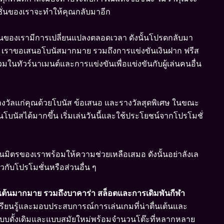
มชั่นของเราจะทำให้คุณกลับมาอีก
่นของเรามีการเปลี่ยนแปลงตลอดเวลา ดังนั้นโปรดกลับมา
นี้ เราขอเสนอโบนัสมากมาย รวมถึงการแข่งขันเงินฝาก ฟรีส
มในทัวร์นาเมนต์และการแข่งขันเพื่อแข่งขันกับผู้เล่นคนอื่น
ให้รางวัลแก่คุณด้วยโบนัส ข้อเสนอ และรางวัลสุดพิเศษ ในขณะ
โบนัสได้มากขึ้น เริ่มเล่นวันนี้และใช้ประโยชน์จากโปรโมชั่
นมิตรของเราพร้อมให้ความช่วยเหลือเสมอ ดังนั้นอย่าลังเล
ยวกับโปรโมชั่นหรือส่วนอื่น ๆ
่นเต้นมากมาย รวมถึงบาคาร่า
สล็อตและการเดิมพันกีฬา
รเรียนรู้และมอบประสบการณ์การเล่นเกมที่น่าตื่นเต้นและ
งแบบดั้งเดิมและแบบสมัยใหม่พร้อมจำนวนโต๊ะที่หลากหลาย