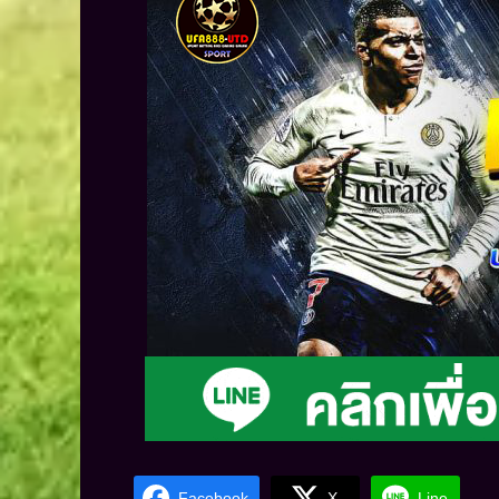
Facebook
X
Line