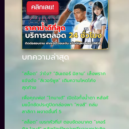
บทความล่าสุด
“สล็อต” ว่าไง? “อินเตอร์ มิลาน” เล็งพราก
แข้งดัง “ลิเวอร์พูล” เติมความโหดโค้ง
สุดท้าย
เพื่อคุณพ่อ! “โกนาเต้” เปิดใจทั้งน้ำตา หลังคั
มแบ็กซัดประตูปิดกล่องพา “หงส์” ถล่ม
สาลิกา ผงาดขึ้นที่ 5
“สล็อต” เบรกหัวทิ่ม! ตอบชัดอนาคต “เคอร์