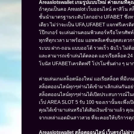
Areaslotswallet เกมรูปแบบใหม่ ค่ายเกมที่ค
ถ้าคุณเป็นคอ Areaslot เว็บออนไลน์ คาสิโน ส
ชั้นนำมาตรฐานระดับโลกอย่าง UFABET ซึ่งท
เดียว ไม่ว่าจะเป็น UFA,UFABET แจกฟรีเครดิต
โป๊กเกอร์ จะเล่นผ่านคอมพิวเตอร์หรือโทรศัพท์
ทุกที่ทุกเวลา มาพร้อม แอพพลิเคชั่นสุดสะดว
ระบบ ฝาก-ถอน แบบออโต้ รวดเร็ว ฉับไว ไม่ต้องร
และสามารถเข้าเล่นได้ตลอด แอรเรียสล็อต 24 ช
โบนัส UFABETเครดิตฟรี โปรโมชั่นต่าง ๆ ม
ค่ายเล่นเกมสล็อตน้องใหม่ แอเรียสล็อต ที่มี
สล็อตออนไลน์ทุกๆท่านได้เข้ามาเลิกเล่นกัน
สล็อตออนไลน์ทุกๆท่านได้เปิดประสบการณ์ในกา
เว็ป AREA SLOT 5 รับ 100 ของเรานั้นจะพึ่งเปิด
คุณได้เข้ามาเล่นหรือได้เติมเงินเข้ามาแล้ว คุ
จากเหล่าแอดมินสาวสวย ที่จะคอยให้บริการคุ
Areaslotswallet สล็อตออนไลน์ เว็บตรงไม่ผ่านเ