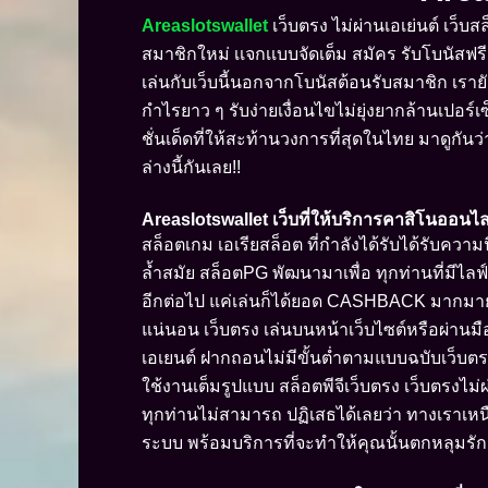
Areaslotswallet
เว็บตรง ไม่ผ่านเอเย่นต์ เว็บ
สมาชิกใหม่ เเจกเเบบจัดเต็ม สมัคร รับโบนัสฟร
เล่นกับเว็บนี้นอกจากโบนัสต้อนรับสมาชิก เรายั
กำไรยาว ๆ รับง่ายเงื่อนไขไม่ยุ่งยากล้านเปอร์เ
ชั่นเด็ดที่ให้สะท้านวงการที่สุดในไทย มาดูกันว่
ล่างนี้กันเลย!!
Areaslotswallet เว็บที่ให้บริการคาสิโนออนไล
สล็อตเกม เอเรียสล็อต ที่กำลังได้รับได้รับคว
ล้ำสมัย สล็อตPG พัฒนามาเพื่อ ทุกท่านที่มีไลฟ์
อีกต่อไป แค่เล่นก็ได้ยอด CASHBACK มากมาย ต
แน่นอน เว็บตรง เล่นบนหน้าเว็บไซต์หรือผ่านมือถ
เอเยนต์ ฝากถอนไม่มีขั้นต่ำตามแบบฉบับเว็บตร
ใช้งานเต็มรูปแบบ สล็อตพีจีเว็บตรง เว็บตรงไม่
ทุกท่านไม่สามารถ ปฏิเสธได้เลยว่า ทางเราเห
ระบบ พร้อมบริการที่จะทำให้คุณนั้นตกหลุมรัก