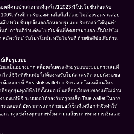
สล็อตที่คนเข้าเล่นมากที่สุดในปี 2023 มีโปรโมชั่นต้อนรับ
ี 100% ทันที! กดรับเองผ่านมือถือได้เลย ไม่ต้องรอตรวจสอบ
งมีโปรโมชั่นสุดจึ้งเเจกอีกหลายรูปเเบบ รับรองว่าได้ทุนทำ
ซ็นต์! การันตีว่าเเต่ละโปรโมชั่นที่คัดสรรมาเเจก เป็นโปรโม
า สมัครใหม่ รับโปรโมชั่น หรือไม่รับดี ด้วยข้อดีข้อเสียด้าน
น์เต็มรูปแบบ
ามนิยมเป็นอย่างมาก สล็อตเว็บตรง ด้วยรูปแบบระบบการเล่นที่
สไตล์ชีวิตที่ทันสมัย ไม่ต้องรอรับโบนัส เครดิต แบบนั่งรอขอ
้องลอง ที่ Areaslotswallet.co รับรองว่าไม่เหมือนใคร
ือทุกรุ่นทุกยี่ห้อได้ทั้งหมด เป็นสล็อตเว็บตรงของแท้ไม่ผ่าน
งของแท้พีจี ระบบออโต้รองรับทรูวอเล็ท True wallet ในการ
ผ่านเอเยนต์ อัตราการแตกด้วยเปอร์เซ็นที่เหนือกว่าจึงทำให้
นือกว่าคู่แข่งในทุกๆภาพทั้งความเสถียรภาพทางการเงินและ