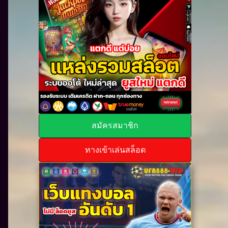
สมัครสมาชิก
ทางเข้าเล่นสล็อต