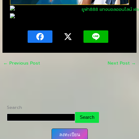
←
Previous Post
Next Post
→
Search
Search
ลงทะเบียน