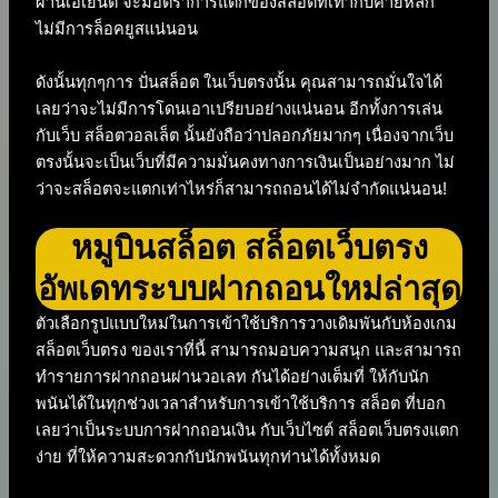
ผ่านเอเย่นต์ จะมีอัตราการแตกของสล็อตที่เท่ากับค่ายหลัก
ไม่มีการล็อคยูสแน่นอน
ดังนั้นทุกๆการ ปั่นสล็อต ในเว็บตรงนั้น คุณสามารถมั่นใจได้
เลยว่าจะไม่มีการโดนเอาเปรียบอย่างแน่นอน อีกทั้งการเล่น
กับเว็บ สล็อตวอลเล็ต นั้นยังถือว่าปลอกภัยมากๆ เนื่องจากเว็บ
ตรงนั้นจะเป็นเว็บที่มีความมั่นคงทางการเงินเป็นอย่างมาก ไม่
ว่าจะสล็อตจะแตกเท่าไหร่ก็สามารถถอนได้ไม่จำกัดแน่นอน!
หมูบินสล็อต สล็อตเว็บตรง
อัพเดทระบบฝากถอนใหม่ล่าสุด
ตัวเลือกรูปแบบใหม่ในการเข้าใช้บริการวางเดิมพันกับห้องเกม
สล็อตเว็บตรง ของเราที่นี้ สามารถมอบความสนุก และสามารถ
ทำรายการฝากถอนผ่านวอเลท กันได้อย่างเต็มที่ ให้กับนัก
พนันได้ในทุกช่วงเวลาสำหรับการเข้าใช้บริการ สล็อต ที่บอก
เลยว่าเป็นระบบการฝากถอนเงิน กับเว็บไซต์ สล็อตเว็บตรงแตก
ง่าย ที่ให้ความสะดวกกับนักพนันทุกท่านได้ทั้งหมด