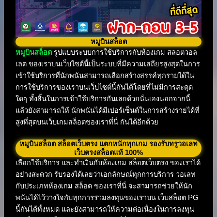
หมูบินสล็อต
หมูบินสล็อต
รูปแบบระบบการใช้บริการกับห้องเกม สลอตวอล
เลต ของเราบนเว็บไซต์นี้เป็นระบบที่มีความเสถียรสูงสุดในการ
เข้าใช้บริการที่นักพนันสามารถเลือกสร้างสรรค์ทุกรายได้ใน
การใช้บริการของเราบนเว็บไซต์นี้กันได้โดยที่ไม่มีการสะดุด
ใดๆ ทั้งสิ้นในการเข้าใช้บริการกันเลยด้วยนั่นเองนอกจากนี้
แล้วยังสามารถให้ นักพนันได้มีเปอร์เซ็นต์ในการสร้างรายได้ที่
สูงที่สุดบนเว็บเกมสล็อตของเราที่นี่ กันได้อีกด้วย
หมูบินสล็อต สล็อตเว็บตรง แตกหนักทุกเกม รองรับทรูวอเลท
เว็บตรงสล็อตแท้ 100%
เลือกใช้บริการ และทำเงินกับห้องเกม สล็อตเว็บตรง ของเราได้
อย่างสะดวก รับรองได้เลยว่าเอกลักษณ์ทุกการบริการ วอเลท
กับประเภทห้องเกม สล็อต ของเราที่นี่ จะสามารถช่วยให้นัก
พนันได้ไว้วางใจกับทุกการร่วมลงทุนของเราบน เว็บสล็อต PG
นี้กันได้ทั้งหมด และยังสามารถให้ความต่อเนื่องในการลงทุน