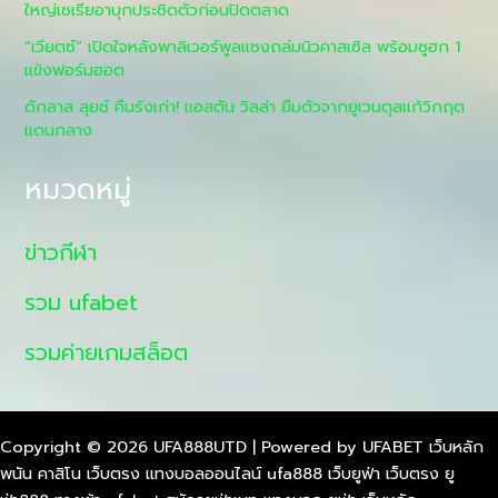
ใหญ่เซเรียอาบุกประชิดตัวก่อนปิดตลาด
“เวียตซ์” เปิดใจหลังพาลิเวอร์พูลแซงถล่มนิวคาสเซิล พร้อมซูฮก 1
แข้งฟอร์มฮอต
ดักลาส ลุยซ์ คืนรังเก่า! แอสตัน วิลล่า ยืมตัวจากยูเวนตุสแก้วิกฤต
แดนกลาง
หมวดหมู่
ข่าวกีฬา
รวม ufabet
รวมค่ายเกมสล็อต
Copyright © 2026 UFA888UTD | Powered by UFABET เว็บหลัก
พนัน คาสิโน เว็บตรง แทงบอลออนไลน์ ufa888 เว็บยูฟ่า เว็บตรง ยู