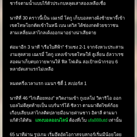
ชาร์จตามน้ำแบบไร้ตัวประกบหลุดเสาสองเหลือเชื่อ
นาทีที่ 30 คราวนี้เป็น เฌเรมี่ โดกู เก็บบอลทางฝั่งซ้ายพาจี้เข้า
เขตโทษโยกตัดเข้าในหนี เบน เดวิส ได้ช่องกดด้วยขวาชน
สามเหลี่ยมเสาไกลเด้งออกมาอย่างน่าเสียดาย
ต่อมาอีก 3 นาที “เรือใบสีฟ้า” รัวแซง 2-1 จากจังหวะประสาน
งามสุดสวย เฌเรมี่ โดกู แทงเข้าเขตโทษให้ ฮูเลี่ยน อัลวาเรซ
สอดมาเก็บตบถวายพานให้ ฟิล โฟเด้น ล่อเป้าหน้ากรอบ 6
หลายัดเสาแรกไม่เหลือ
หมดครึ่งเวลาแรก แมนฯ ซิตี้ 1 สเปอร์ส 1
นาทีที่ 46 “ไก่เดือยทอง” หวิดงานเข้า กูเยลโม่ วิคาริโอ ออก
บอลไม่ดีสุดท้ายเป็น แบร์นาร์โด้ ซิลวา ตามมาดีดไซค์ก้อย
เกือบเสียบเสาไกลติดปลายมือนายด่านชาว อิตาลี ตามมา
แก้ตัวได้ทัน
แทงบอลออนไลน์
ต้องที่เว็บ
ufa888utd
เท่านั้น
65 นาทีผ่าน รูปเกม เริ่มอึดอัดโอกาสจบสกอร์เริ่มมีน้อยโดย