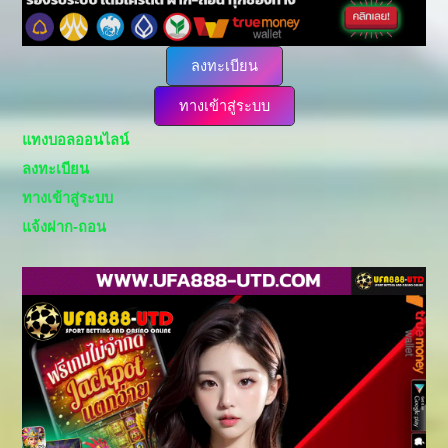
ลงทะเบียน
ทางเข้าสู่ระบบ
แทงบอลออนไลน์
ลงทะเบียน
ทางเข้าสู่ระบบ
แจ้งฝาก-ถอน