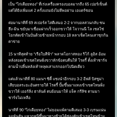
เป็น “ไก่เดือยทอง” ที่เร่งเครื่องครองบอลมากถึง 65 เปอร์เซ็นต์
แต่ได้ยิงเพิ่มแค่ 2 ครั้งแถมยังไม่ดีพอผ่าน เอแดร์ซอน
ต่อมานาทีที่ 69 สเปอร์ส ไล่ตีเสมอ 2-2 จากบอลสวนกลับ ซน
ฮึง-มิน ขยับมาเชื่อมฝากเร็วออกขวาให้ โจวานนี โล เซลโซ่
โยกตัดเข้าในปั่นด้วยซ้ายหน้ากรอบ 18 หลาเช็ดโคนเสาซุกก้น
ตาข่าย
15 นาทีสุดท้าย “เรือใบสีฟ้า” พลาดโอกาสทอง ริโก้ ลูอิส อ้อม
หลังสอดเข้าเขตโทษฝั่งขวาหักข้อตบคืนให้ โรดรี้ ตั้งเท้าชาร์จ
ตามน้ำปลิ้นหลังเท้าหลุดเสาแรกออกไปนิดเดียว
แต่แล้วนาทีที่ 80 แมนฯ ซิตี้ แซงนำอีกรอบ 3-2 อีฟส์ บิสซูม่า
เสียบอลระยะอันตรายให้ โรดรี้ ปั๊มขึ้นมาแทงเข้าเขตโทษฝั่ง
ขวาให้ เออร์ลิ่ง ฮาลันด์ ตบย้อนมาให้ แจ็ค กรีลิช ตามมา
ชาร์จไม่เหลือ
นาทีที่ 90 “ไก่เดือยทอง” ไม่ยอมแพ้ตามตีเสมอ 3-3 เบรนแน่น
จอห์นสัน แหวกหนีขึ้นมาทางซ้ายได้ช่องตักเข้าเขตโทษข้าม