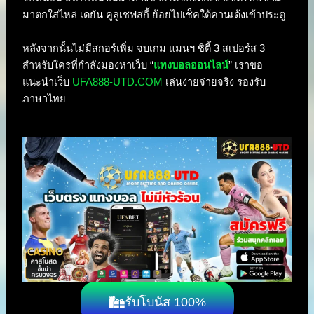
มาตกใส่ไหล่ เดยัน คูลูเซฟสกี้ ย้อยไปเช็คใต้คานเด้งเข้าประตู
หลังจากนั้นไม่มีสกอร์เพิ่ม จบเกม แมนฯ ซิตี้ 3 สเปอร์ส 3
สำหรับใครที่กำลังมองหาเว็บ “
แทงบอลออนไลน์
” เราขอ
แนะนำเว็บ
UFA888-UTD.COM
เล่นง่ายจ่ายจริง รองรับ
ภาษาไทย
รับโบนัส 100%