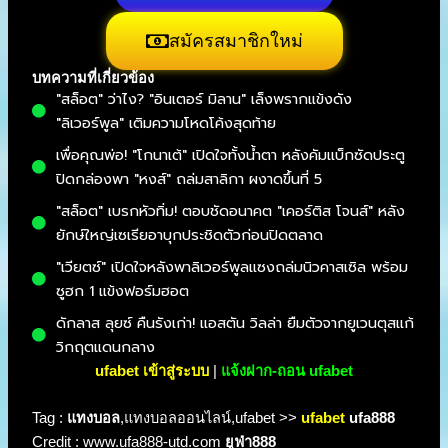
สมัครสมาชิกใหม่
บทความที่เกี่ยวข้อง
"สล็อต" ว่าไง? "อินเตอร์ มิลาน" เล็งพรากแข้งดัง
"ลิเวอร์พูล" เติมความโหดโค้งสุดท้าย
เพื่อคุณพ่อ! "โกนาเต้" เปิดใจทั้งน้ำตา หลังคัมแบ็กซัดประตู
ปิดกล่องพา "หงส์" ถล่มสาลิกา ผงาดขึ้นที่ 5
"สล็อต" เบรกหัวทิ่ม! ตอบชัดอนาคต "เคอร์ติส โจนส์" หลัง
ยักษ์ใหญ่เซเรียอาบุกประชิดตัวก่อนปิดตลาด
"เวียตซ์" เปิดใจหลังพาลิเวอร์พูลแซงถล่มนิวคาสเซิล พร้อม
ซูฮก 1 แข้งฟอร์มฮอต
ดักลาส ลุยซ์ คืนรังเก่า! แอสตัน วิลล่า ยืมตัวจากยูเวนตุสแก้
วิกฤตแดนกลาง
ufabet เข้าสู่ระบบ
|
แจ้งฝาก-ถอน ufabet
Tag :
แทงบอล
,
แทงบอลออนไลน์
,
ufabet
>>
ufabet
ufa888
Credit :
www.ufa888-utd.com
ยูฟ่า888